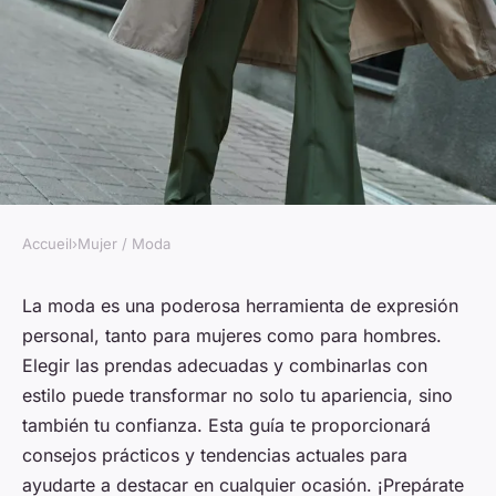
Accueil
›
Mujer / Moda
MUJER / MODA
Ropa moda femenina y
La moda es una poderosa herramienta de expresión
personal, tanto para mujeres como para hombres.
masculina: tu guía para
Elegir las prendas adecuadas y combinarlas con
triunfar en estilo
estilo puede transformar no solo tu apariencia, sino
también tu confianza. Esta guía te proporcionará
Pablo
•
24 octubre 2024
•
9 min de lecture
consejos prácticos y tendencias actuales para
ayudarte a destacar en cualquier ocasión. ¡Prepárate